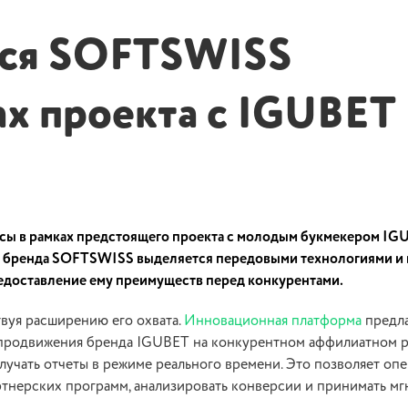
ется SOFTSWISS
ах проекта с IGUBET
рсы в рамках предстоящего проекта с молодым букмекером IG
й бренда SOFTSWISS выделяется передовыми технологиями и
едоставление ему преимуществ перед конкурентами.
твуя расширению его охвата.
Инновационная платформа
предла
 продвижения бренда IGUBET на конкурентном аффилиатном 
олучать отчеты в режиме реального времени. Это позволяет оп
ртнерских программ, анализировать конверсии и принимать м