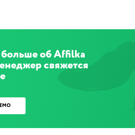
больше об Affilka
менеджер свяжется
ее
ДЕМО