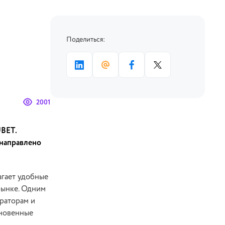
Поделиться:
2001
UBET.
 направлено
гает удобные
рынке. Одним
ераторам и
гновенные