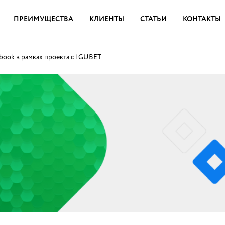
ПРЕИМУЩЕСТВА
КЛИЕНТЫ
СТАТЬИ
КОНТАКТЫ
sbook в рамках проекта с IGUBET