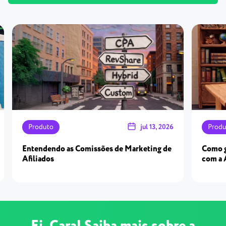
Produto
jul 13, 2026
Produ
Entendendo as Comissões de Marketing de
Como g
Afiliados
com a 
Ei, Cara! Saiba mais sobre a