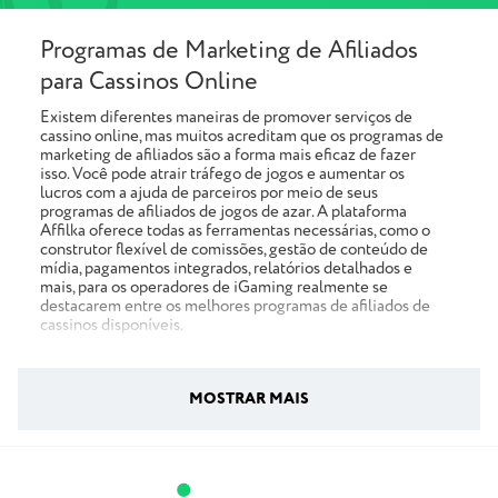
Programas de Marketing de Afiliados
para Cassinos Online
Existem diferentes maneiras de promover serviços de
cassino online, mas muitos acreditam que os programas de
marketing de afiliados são a forma mais eficaz de fazer
isso. Você pode atrair tráfego de jogos e aumentar os
lucros com a ajuda de parceiros por meio de seus
programas de afiliados de jogos de azar. A plataforma
Affilka oferece todas as ferramentas necessárias, como o
construtor flexível de comissões, gestão de conteúdo de
mídia, pagamentos integrados, relatórios detalhados e
mais, para os operadores de iGaming realmente se
destacarem entre os melhores programas de afiliados de
cassinos disponíveis.
Como operador de cassino, você pode unir várias marcas
de iGaming em um único programa de afiliados de cassino,
MOSTRAR MAIS
para que qualquer afiliado de cassino possa escolher qual
marca (ou todas elas) promover. Como anunciante, você
pode oferecer aos seus afiliados (editores) acesso a vários
produtos e ofertas e ver quais ofertas funcionam e geram
resultados mais tangíveis.