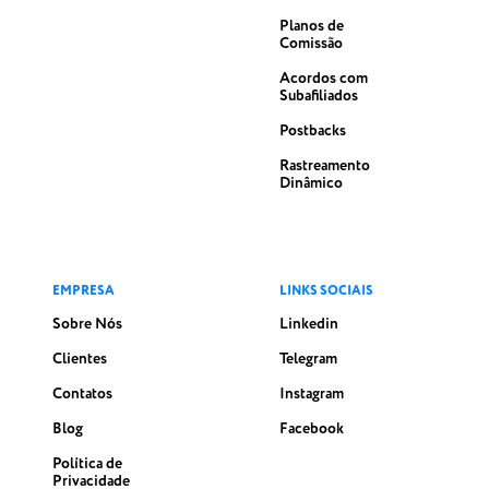
recompensas pela introdução – é uma situação vantajosa
para ambos.
Planos de
Comissão
Acordos com
Subafiliados
Postbacks
Rastreamento
Dinâmico
EMPRESA
LINKS SOCIAIS
Sobre Nós
Linkedin
Clientes
Telegram
Contatos
Instagram
Blog
Facebook
Política de
Privacidade