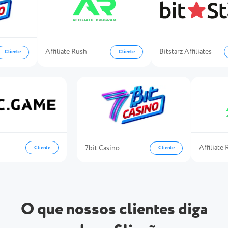
Affiliate Rush
Bitstarz Affiliates
Cliente
Cl
iente
Affili
7bit Casino
Cliente
Cliente
O que nossos clientes diga