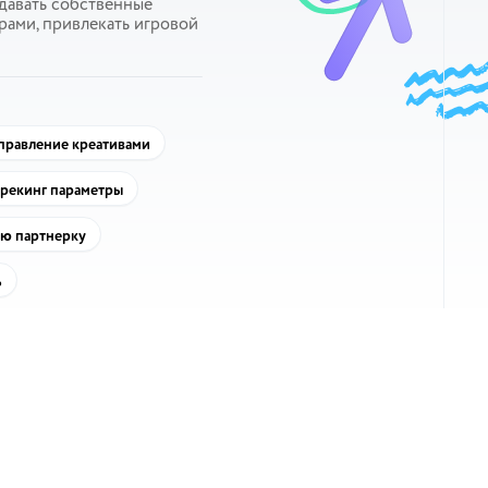
здавать собственные
рами, привлекать игровой
правление креативами
рекинг параметры
ую партнерку
ь