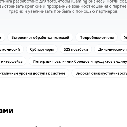
тинга разработано для того, чтобы iGaming бизнесы могли со
выстраивать крепкие и прозрачные взаимоотношения с партне
трафик и увеличивать прибыль с помощью партнеров.
и
Встроенная обработка платежей
Подробные отчеты
У
р комиссий
Субпартнеры
S2S постбэки
Динамические т
 интерфейса
Интеграция различных брендов и продуктов в един
Различные уровни доступа к системе
Высокая отказоустойчивост
ами