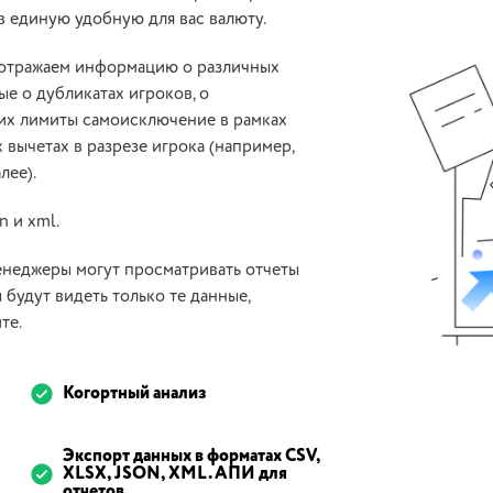
в единую удобную для вас валюту.
 отражаем информацию о различных
ые о дубликатах игроков, о
ших лимиты самоисключение в рамках
 вычетах в разрезе игрока (например,
лее).
n и xml.
енеджеры могут просматривать отчеты
 будут видеть только те данные,
те.
Когортный анализ
Экспорт данных в форматах CSV,
XLSX, JSON, XML. АПИ для
отчетов.