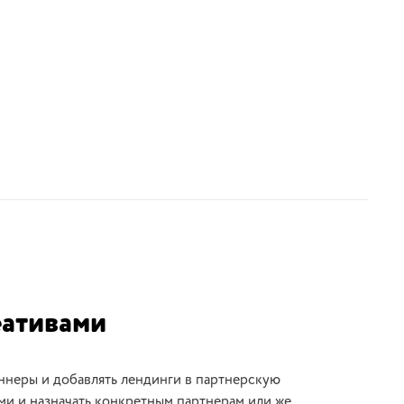
еативами
баннеры и добавлять лендинги в партнерскую
ми и назначать конкретным партнерам или же