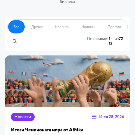
бизнеса.
Все
Другое
Клиенты
Новости
Продукт
Показывает
1-
из
72
12
Новости
Июл 28, 2026
Итоги Чемпионата мира от Affilka