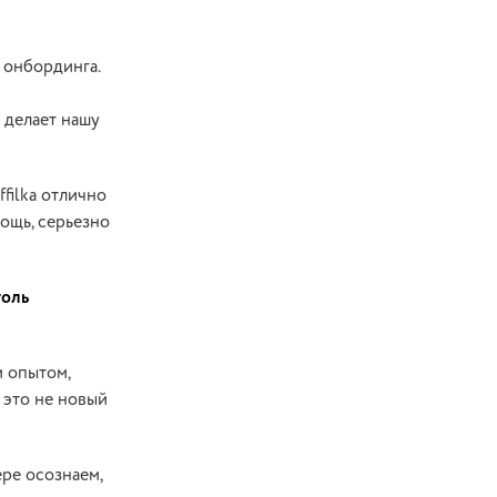
 онбординга.
 делает нашу
filka отлично
мощь, серьезно
толь
м опытом,
 это не новый
ере осознаем,