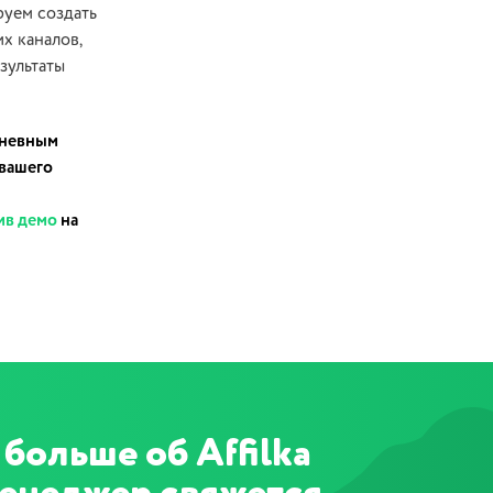
руем создать
х каналов,
езультаты
дневным
 вашего
ив демо
на
больше об Affilka