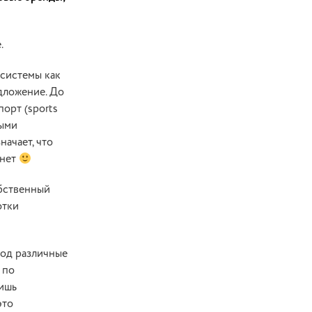
.
осистемы как
дложение. До
орт (sports
выми
начает, что
хнет
обственный
отки
под различные
 по
лишь
это