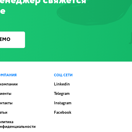
менеджер свяжется
ее
ДЕМО
ОМПАНИЯ
СОЦ. СЕТИ
компании
Linkedin
иенты
Telegram
нтакты
Instagram
атьи
Facebook
литика
нфиденциальности