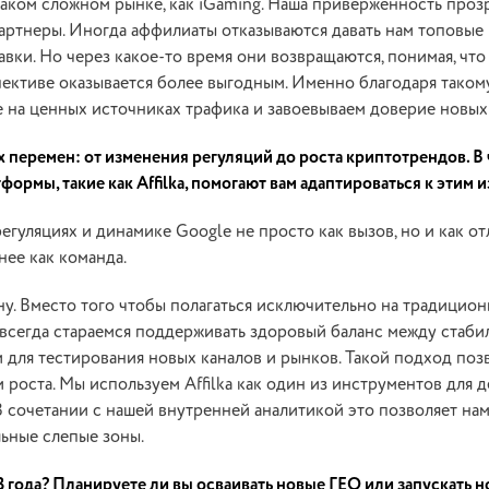
таком сложном рынке, как iGaming. Наша приверженность проз
партнеры. Иногда аффилиаты отказываются давать нам топовые
вки. Но через какое-то время они возвращаются, понимая, что
пективе оказывается более выгодным. Именно благодаря тако
 на ценных источниках трафика и завоевываем доверие новых
 перемен: от изменения регуляций до роста криптотрендов. В 
ормы, такие как Affilka, помогают вам адаптироваться к этим
егуляциях и динамике Google не просто как вызов, но и как о
нее как команда.
ну. Вместо того чтобы полагаться исключительно на традицио
 всегда стараемся поддерживать здоровый баланс между стаб
 для тестирования новых каналов и рынков. Такой подход поз
 роста. Мы используем Affilka как один из инструментов для 
 сочетании с нашей внутренней аналитикой это позволяет нам
ьные слепые зоны.
3 года? Планируете ли вы осваивать новые ГЕО или запускать 