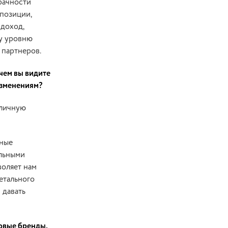
рачности
 позиции,
 доход,
му уровню
 партнеров.
чем вы видите
 изменениям?
тличную
нные
ильными
воляет нам
детального
 давать
новые бренды,