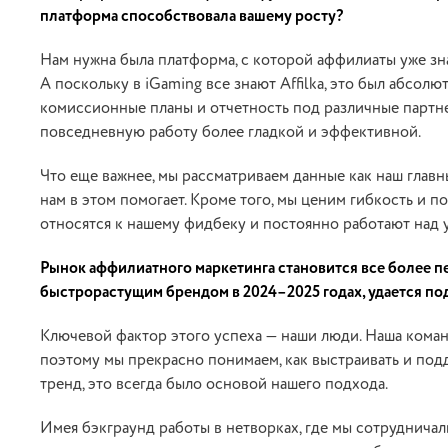
платформа способствовала вашему росту?
Нам нужна была платформа, с которой аффилиаты уже зна
А поскольку в iGaming все знают Affilka, это был абсо
комиссионные планы и отчетность под различные партне
повседневную работу более гладкой и эффективной.
Что еще важнее, мы рассматриваем данные как наш главн
нам в этом помогает. Кроме того, мы ценим гибкость и по
относятся к нашему фидбеку и постоянно работают над
Рынок аффилиатного маркетинга становится все более п
быстрорастущим брендом в 2024–2025 годах, удается п
Ключевой фактор этого успеха — наши люди. Наша кома
поэтому мы прекрасно понимаем, как выстраивать и под
тренд, это всегда было основой нашего подхода.
Имея бэкграунд работы в нетворках, где мы сотрудничали