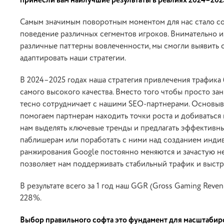
принесли вам наилучшие результаты в реалиях 2024–202
Самым значимым поворотным моментом для нас стало со
поведение различных сегментов игроков. Внимательно и
различные паттерны вовлеченности, мы смогли выявить 
адаптировать наши стратегии.
В 2024–2025 годах наша стратегия привлечения трафика 
самого высокого качества. Вместо того чтобы просто за
тесно сотрудничает с нашими SEO-партнерами. Основыва
помогаем партнерам находить точки роста и добиваться 
нам выделять ключевые тренды и предлагать эффективны
паблишерам или поработать с ними над созданием индив
ранжирования Google постоянно меняются и зачастую не
позволяет нам поддерживать стабильный трафик и выстр
В результате всего за 1 год наш GGR (Gross Gaming Reve
228%.
Выбор правильного софта это фундамент для масштабирова