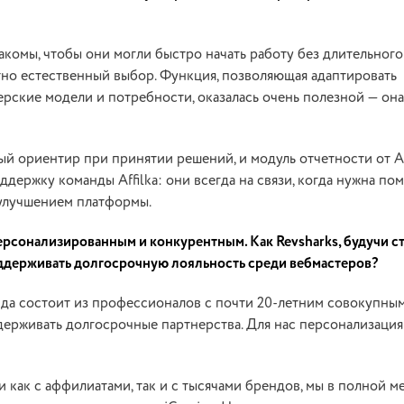
комы, чтобы они могли быстро начать работу без длительного
лютно естественный выбор. Функция, позволяющая адаптировать
рские модели и потребности, оказалась очень полезной — она
ый ориентир при принятии решений, и модуль отчетности от Af
ддержку команды Affilka: они всегда на связи, когда нужна по
 улучшением платформы.
ерсонализированным и конкурентным. Как Revsharks, будучи с
оддерживать долгосрочную лояльность среди вебмастеров?
нда состоит из профессионалов с почти 20-летним совокупны
держивать долгосрочные партнерства. Для нас персонализация
 как с аффилиатами, так и с тысячами брендов, мы в полной м