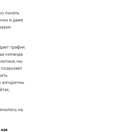
ко понять
ычки и даже
разом
 дает трафик
аша команда
литике, мы
 позволяет
жить
о алгоритмы
йтах,
личилось на
 как