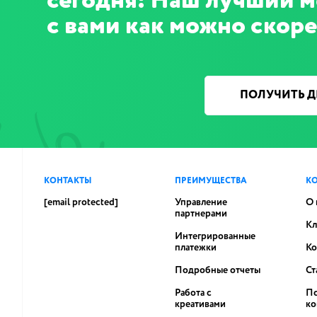
сегодня! Наш лучший 
с вами как можно скор
ПОЛУЧИТЬ 
КОНТАКТЫ
ПРЕИМУЩЕСТВА
К
[email protected]
Управление
О 
партнерами
Кл
Интегрированные
платежки
Ко
Подробные отчеты
Ст
Работа с
По
креативами
ко