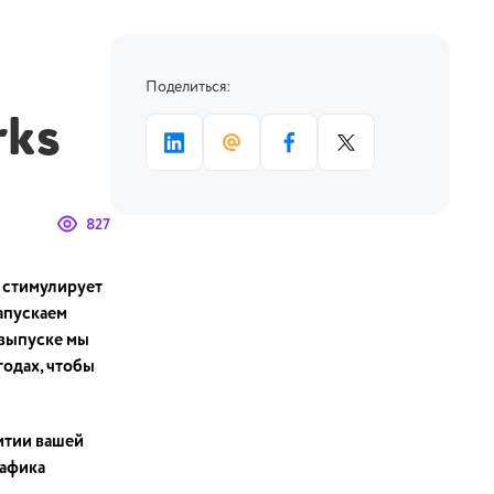
Поделиться:
rks
827
 стимулирует
запускаем
 выпуске мы
годах, чтобы
итии вашей
рафика