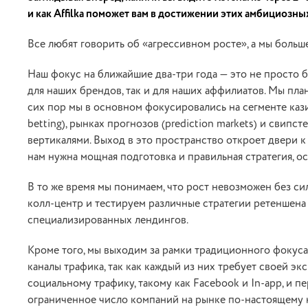
и как Affilka поможет вам в достижении этих амбициозны
Все любят говорить об «агрессивном росте», а мы больше
Наш фокус на ближайшие два-три года — это не просто 
для наших брендов, так и для наших аффилиатов. Мы пл
сих пор мы в основном фокусировались на сегменте кази
betting), рынках прогнозов (prediction markets) и свипс
вертикалями. Выход в это пространство откроет двери к
нам нужна мощная подготовка и правильная стратегия, ос
В то же время мы понимаем, что рост невозможен без си
колл-центр и тестируем различные стратегии ретеншена 
специализированных лендингов.
Кроме того, мы выходим за рамки традиционного фокус
каналы трафика, так как каждый из них требует своей э
социальному трафику, такому как Facebook и In-app, и 
ограниченное число компаний на рынке по-настоящему н