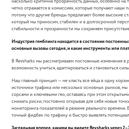
насколько критична прозрачность данных, особенно на 
четко отражается в комиссиях, которые получают наши 
потому что другие бренды предлагают более высокие ста
который мы приносим, стабилен и в долгосрочной перс
стабильности и прозрачности мы сохраняем присутствие
Индустрия гемблинга находится в состоянии постоянных
основные вызовы сегодня, и какие инструменты или платф
В Revsharks мы рассматриваем постоянные изменения в р
возможность учиться, адаптироваться и становиться силь
Наш главный принцип — не класть все яйца в одну корзи
источники трафика или несколько основных рынков, мы
сорсами и ключевыми гео, оставаясь при этом открытыми
снижать риски, постоянно открывая для себя новые точки
мониторинга показателей в режиме реального времени. В
точный фидбек по трафику и быстро выявлять потенциал
Заглядывая вперед, какими вы видите Revsharks через 2–