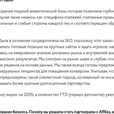
5 годов?
здание мощной аналитической базы, которая позволила глубо
зучая такие нюансы, как специфика платежей, платежные прив
сильные и слабые стороны каждого гео и соответствующим об
была в основном сосредоточена на SEO, поскольку этот канал
нимать топовые позиции на крупных сайтах и ждать игроков, н
ясь на ежедневном анализе динамики рынка и внутренней ана
высоких результатов. Мы смотрим на рынок шире и глубже, что
е решения на основе данных. Мы также всегда готовы предло
идуальных лендингов для повышения конверсии. Учитывая, чт
предсказуемы, такой совместный подход, основанный на инса
аивать более крепкие долгосрочные партнерства.
nue) вырос на 325%, а количество FTD (первых депозитов) уве
ния бизнеса. Почему вы решили стать партнерами с Affilka, и