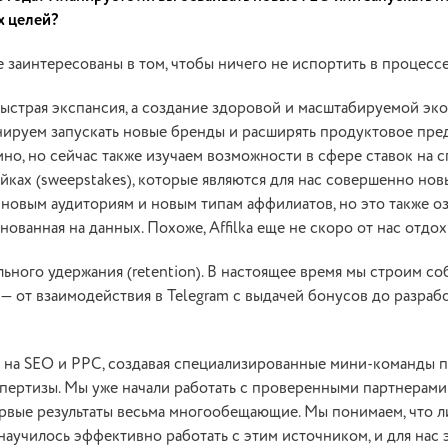
х целей?
 заинтересованы в том, чтобы ничего не испортить в процессе
быстрая экспансия, а создание здоровой и масштабируемой эк
анируем запускать новые бренды и расширять продуктовое пре
но, но сейчас также изучаем возможности в сфере ставок на сп
тейках (sweepstakes), которые являются для нас совершенно но
 новым аудиториям и новым типам аффилиатов, но это также оз
нованная на данных. Похоже, Affilka еще не скоро от нас отдо
льного удержания (retention). В настоящее время мы строим с
— от взаимодействия в Telegram с выдачей бонусов до разраб
а на SEO и PPC, создавая специализированные мини-команды 
кспертизы. Мы уже начали работать с проверенными партнерами
первые результаты весьма многообещающие. Мы понимаем, что 
аучилось эффективно работать с этим источником, и для нас 