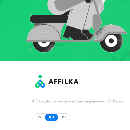
Affilka работает на рынке iGaming решений с 2018 года.
EN
RU
PT