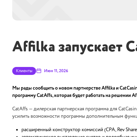
Affilka запускает 
Клиенты
Июн 11, 2026
Мы рады сообщить о новом партнерстве Affilka и CatCas
программу CatAffs, которая будет работать на решении Aff
CatAffs — дилерская партнерская программа для CatCasino,
усилить возможности программы дополнительным функци
расширенный конструктор комиссий (CPA, Rev Share,