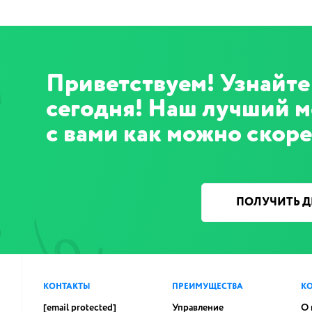
Приветствуем! Узнайте 
сегодня! Наш лучший 
с вами как можно скор
ПОЛУЧИТЬ 
КОНТАКТЫ
ПРЕИМУЩЕСТВА
К
[email protected]
Управление
О 