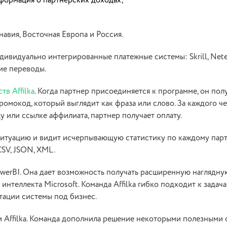
формация о партнерских доходах;
навия, Восточная Европа и Россия.
ивидуально интегрированные платежные системы: Skrill, Netel
кие переводы.
в Affilka
. Когда партнер присоединяется к программе, он пол
мокод, который выглядит как фраза или слово. За каждого че
у или ссылке аффилиата, партнер получает оплату.
ситуацию и видит исчерпывающую статистику по каждому парт
CSV, JSON, XML.
owerBI. Она дает возможность получать расширенную наглядну
интеллекта Microsoft. Команда Affilka гибко подходит к задача
ации системы под бизнес.
и Affilka. Команда дополнила решение некоторыми полезными