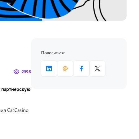
Поделиться:
2598
ю партнерскую
лил CatCasino