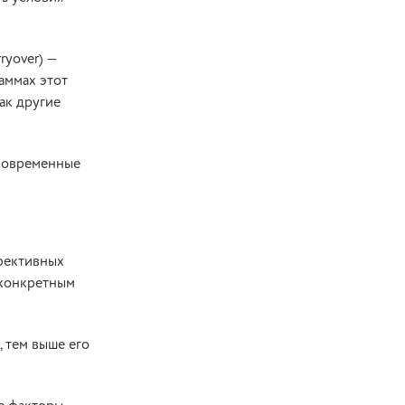
ryover) —
аммах этот
ак другие
 современные
ффективных
 конкретным
, тем выше его