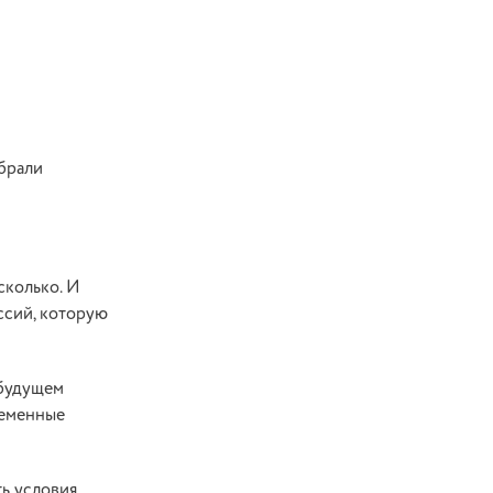
брали
сколько. И
ссий, которую
 будущем
ременные
ть условия