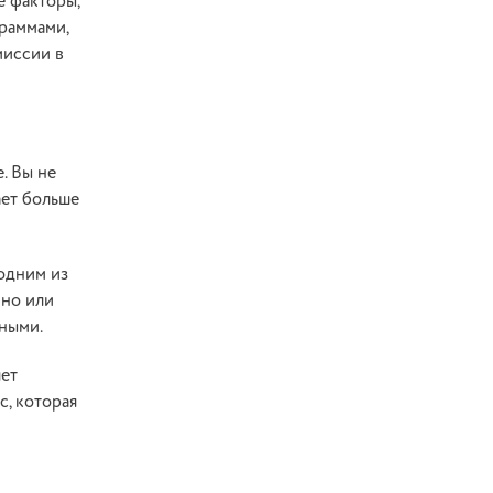
е факторы,
раммами,
миссии в
. Вы не
ает больше
одним из
нно или
ными.
яет
с, которая