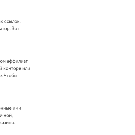
х ссылок.
атор. Вот
ором аффилиат
й конторе или
е. Чтобы
денные ими
очной,
казино.