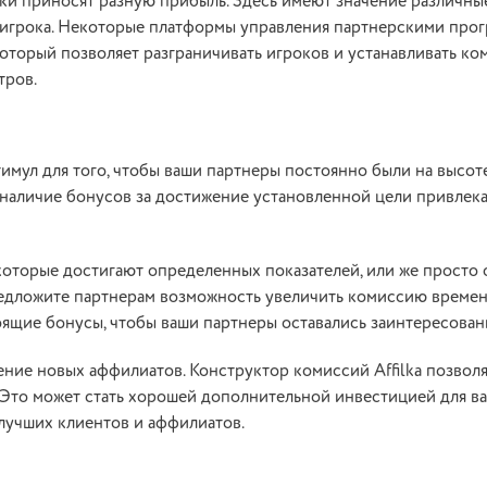
ки приносят разную прибыль. Здесь имеют значение различны
 игрока. Некоторые платформы управления партнерскими прог
который позволяет разграничивать игроков и устанавливать ко
тров.
мул для того, чтобы ваши партнеры постоянно были на высоте
 наличие бонусов за достижение установленной цели привлек
которые достигают определенных показателей, или же просто 
редложите партнерам возможность увеличить комиссию време
оящие бонусы, чтобы ваши партнеры оставались заинтересован
ение новых аффилиатов. Конструктор комиссий Affilka позвол
. Это может стать хорошей дополнительной инвестицией для ва
лучших клиентов и аффилиатов.