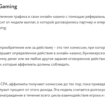
iGaming
лечения трафика в свои онлайн-казино с помощью реферальны
исит от модели выплат, о которой договорились партнер и опер
ing:
а за приобретение или за действие) – это тип комиссии, при кот
овершает определенное действие в онлайн-казино, букмекерско
умму денег или же любое другое заранее оговоренное действи
и, которые аффилиаты должны соблюдать.
 от CPA, аффилиаты получают комиссию до тех пор, пока приве
ужит процент от этого дохода. Эта модель считается долгоср
награждение в течение всего цикла взаимодействия игрока и 