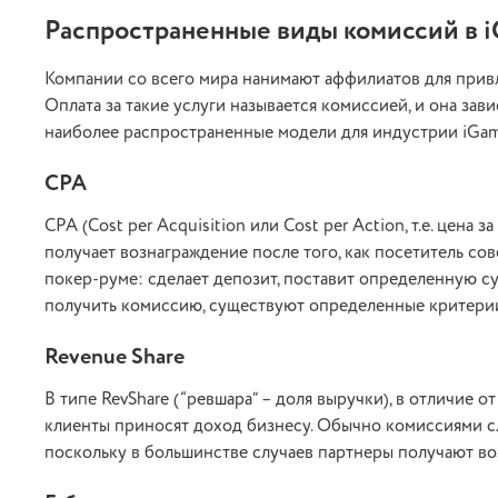
Распространенные виды комиссий в 
Компании со всего мира нанимают аффилиатов для прив
Оплата за такие услуги называется комиссией, и она зав
наиболее распространенные модели для индустрии iGam
CPA
CPA (Cost per Acquisition или Cost per Action, т.е. цен
получает вознаграждение после того, как посетитель с
покер-руме: сделает депозит, поставит определенную с
получить комиссию, существуют определенные критери
Revenue Share
В типе RevShare (“ревшара” – доля выручки), в отличие
клиенты приносят доход бизнесу. Обычно комиссиями сл
поскольку в большинстве случаев партнеры получают воз