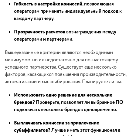
Гибкость в настройке комиссий
, позволяющая
операторам применять индивидуальный подход к
каждому партнеру.
Прозрачность расчетов
вознаграждения между
операторами и партнерами.
Вышеуказанные критерии являются необходимым
минимумом, но их недостаточно для по-настоящему
успешного партнерства. Существует еще несколько
факторов, касающихся повышения производительности,
автоматизации и масштабирования. Планируете ли вы:
Использовать одно решение для нескольких
брендов?
Проверьте, позволяет ли выбранное ПО
подключать несколько брендов одновременно.
Выплачивать комиссии за привлечение
субаффилиатов?
Лучше иметь этот функционал в