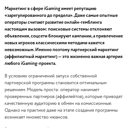
Маркетинг в сфере iGaming имеет репутацию
«зарегулированного до предела». Даже самые опытные
операторы считают развитие онлайн-гемблинга
настоящим вызовом: поисковые системы отклоняют
объявления, соцсети блокируют кампании, а привлечение
новых игроков классическими методами кажется
невозможным. Именно поэтому партнерский маркетинг
(аффилиатный маркетинг) — это жизненно важная артерия
любого iGaming-проекта.
В условиях ограничений запуск собственной
партнерской программы становится оптимальным
решением. Модель проста: оператор нанимает
проверенных партнеров (аффилейтов), которые приводят
качественную аудиторию в обмен на комиссионные.
Однако на практике даже на этапе создания программы
возникает множество нюансов.