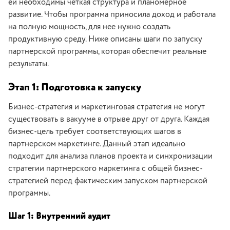
ей необходимы четкая структура и планомерное
развитие. Чтобы программа приносила доход и работала
на полную мощность, для нее нужно создать
продуктивную среду. Ниже описаны шаги по запуску
партнерской программы, которая обеспечит реальные
результаты.
Этап 1: Подготовка к запуску
Бизнес-стратегия и маркетинговая стратегия не могут
существовать в вакууме в отрыве друг от друга. Каждая
бизнес-цель требует соответствующих шагов в
партнерском маркетинге. Данный этап идеально
подходит для анализа планов проекта и синхронизации
стратегии партнерского маркетинга с общей бизнес-
стратегией перед фактическим запуском партнерской
программы.
Шаг 1: Внутренний аудит