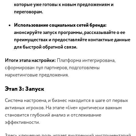
которые уже готовы к новым предложениям и
переговорам.
Использование социальных сетей бренда:
анонсируйте запуск программы, рассказывайте о ее
преимуществах и предоставляйте контактные данные
для быстрой обратной связи.
Итоги этапа настройки:
Платформа интегрирована,
сформирован пул партнеров, подготовлены
маркетинговые предложения.
Этап 3: Запуск
Система настроена, и бизнес находится в шаге от первых
активных игроков. На этапе «live» критически важным
становится глубокий анализ и отслеживание
эффективности.
Здесь ключевую роль играет внутренний инструментарий