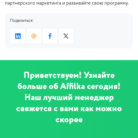
партнерского маркетинга и развивайте свою программу.
Поделиться:
Приветствуем! Узнайте
больше об Affilka сегодня!
Наш лучший менеджер
свяжется с вами как можно
скорее