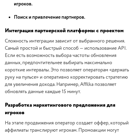
игроков.
Поиск и привлечение партнеров.
Интеграция партнерской платформы с проектом
Сложность интеграции зависит от выбранного решения.
Самый простой и быстрый способ — использование API.
Если есть возможность выбора частоты обновления
данных, предпочтительнее выбирать максимально
короткие интервалы. Это позволяет операторам «держать
руку на пульсе» и оперативно корректировать стратегию
для увеличения дохода. Например, Affilka позволяет
обновлять данные каждые 15 минут.
Разработка маркетингового предложения для
игроков
На этапе продвижения оператор создает оффер, который
аффилиаты транслируют игрокам. Промоакции могут