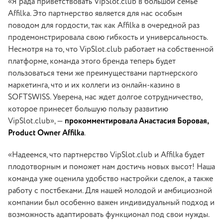
«Я рада приветствовать VipSlot.club в большой семье
Affilka. Это партнерство является для нас особым
поводом для гордости, так как Affilka в очередной раз
продемонстрировала свою гибкость и универсальность.
Несмотря на то, что VipSlot.club работает на собственной
платформе, команда этого бренда теперь будет
пользоваться теми же преимуществами партнерского
маркетинга, что и их коллеги из онлайн-казино в
SOFTSWISS. Уверена, нас ждет долгое сотрудничество,
которое принесет большую пользу развитию
VipSlot.club», —
прокомментировала Анастасия Боровая,
Product Owner Affilka
.
«Надеемся, что партнерство VipSlot.club и Affilka будет
плодотворным и поможет нам достичь новых высот! Наша
команда уже оценила удобство настройки сделок, а также
работу с постбеками. Для нашей молодой и амбициозной
компании был особенно важен индивидуальный подход и
возможность адаптировать функционал под свои нужды.