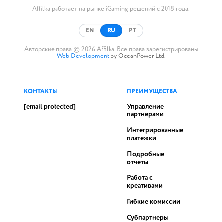
Affilka работает на рынке iGaming решений с 2018 года.
EN
RU
PT
Авторские права © 2026 Affilka. Все права зарегистрированы
Web Development
by OceanPower Ltd.
КОНТАКТЫ
ПРЕИМУЩЕСТВА
[email protected]
Управление
партнерами
Интегрированные
платежки
Подробные
отчеты
Работа с
креативами
Гибкие комиссии
Субпартнеры