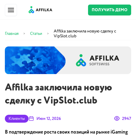
ПОЛУЧИТЬ ДЕМО
Affilka заключила новую сделку с
Главная
Статьи
>
>
VipSlot.club
Affilka заключила новую
сделку с VipSlot.club
Клиенты
Июн 12, 2026
2947
В подтверждение роста своих позиций на рынке iGaming